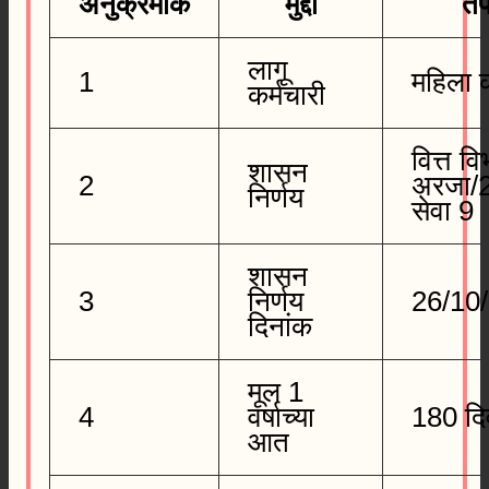
अनुक्रमांक
मुद्दा
त
लागू
1
महिला क
कर्मचारी
वित्त व
शासन
2
अरजा/
निर्णय
सेवा 9
शासन
3
निर्णय
26/10
दिनांक
मूल 1
4
वर्षाच्या
180 दि
आत