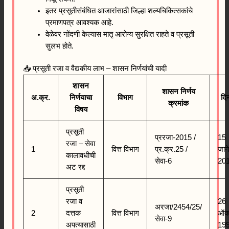
इतर प्रसूतीसंबंधित आजारांसाठी जिल्हा शल्यचिकित्सकांचे
प्रमाणपत्र आवश्यक आहे.
वेळेवर नोंदणी केल्यास मातृ आरोग्य सुरक्षित राहते व प्रसूती
सुलभ होते.
📥 प्रसूती रजा व वैद्यकीय लाभ – शासन निर्णयांची यादी
शासन
शासन निर्णय
अ.क्र.
निर्णयाचा
विभाग
दि
क्रमांक
विषय
प्रसूती
प्ररजा-2015 /
15
रजा – सेवा
1
वित्त विभाग
प्र.क्र.25 /
जाने
कालावधीची
सेवा-6
20
अट रद्द
प्रसूती
रजा व
26
अरजा/2454/25/
2
दत्तक
वित्त विभाग
ऑक्
सेवा-9
अपत्यासाठी
19