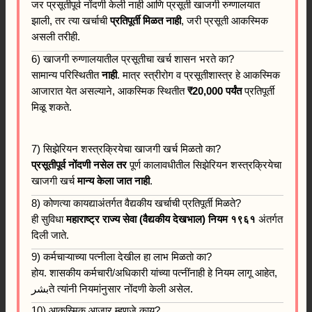
जर प्रसूतीपूर्व नोंदणी केली नाही आणि प्रसूती खाजगी रुग्णालयात
झाली, तर त्या खर्चाची
प्रतिपूर्ती मिळत नाही
, जरी प्रसूती आकस्मिक
असली तरीही.
6) खाजगी रुग्णालयातील प्रसूतीचा खर्च शासन भरते का?
सामान्य परिस्थितीत
नाही
. मात्र स्त्रीरोग व प्रसूतीशास्त्र हे आकस्मिक
आजारात येत असल्याने, आकस्मिक स्थितीत
₹20,000 पर्यंत
प्रतिपूर्ती
मिळू शकते.
7) सिझेरियन शस्त्रक्रियेचा खाजगी खर्च मिळतो का?
प्रसूतीपूर्व नोंदणी नसेल तर
पूर्ण कालावधीतील सिझेरियन शस्त्रक्रियेचा
खाजगी खर्च
मान्य केला जात नाही
.
8) कोणत्या कायद्याअंतर्गत वैद्यकीय खर्चाची प्रतिपूर्ती मिळते?
ही सुविधा
महाराष्ट्र राज्य सेवा (वैद्यकीय देखभाल) नियम १९६१
अंतर्गत
दिली जाते.
9) कर्मचाऱ्याच्या पत्नीला देखील हा लाभ मिळतो का?
होय. शासकीय कर्मचारी/अधिकारी यांच्या पत्नींनाही हे नियम लागू आहेत,
بشرते त्यांनी नियमांनुसार नोंदणी केली असेल.
10) आकस्मिक आजार म्हणजे काय?