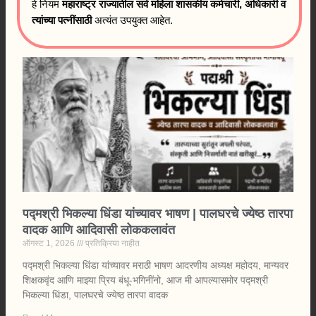
हे नियम
महाराष्ट्र राज्यातील सर्व महिला शासकीय कर्मचारी, अधिकारी व
त्यांच्या पत्नींसाठी
अत्यंत उपयुक्त आहेत.
पद्मश्री भिकल्या धिंडा यांच्यावर भाषण | पालघरचे ज्येष्ठ तारपा
वादक आणि आदिवासी लोककलावंत
ऑगस्ट 1, 2026
प्रतिक्रिया नाहीत
पद्मश्री भिकल्या धिंडा यांच्यावर मराठी भाषण आदरणीय अध्यक्ष महोदय, मान्यवर
शिक्षकवृंद आणि माझ्या प्रिय बंधू-भगिनींनो, आज मी आपल्यासमोर पद्मश्री
भिकल्या धिंडा, पालघरचे ज्येष्ठ तारपा वादक