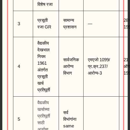
विशेष रजा
प्रसूती
सामान्य
28 
3
—
रजा GR
प्रशासन
19
वैद्यकीय
देखभाल
नियम
सार्वजनिक
एमएजो 1099/
21
1961
4
आरोग्य
प्र.क्र.237/
ऑग
अंतर्गत
विभाग
आरोग्य-3
19
प्रसूती
खर्च
प्रतिपूर्ती
वैद्यकीय
खर्चाच्या
सर्व
प्रतिपूर्ती
5
विभांगांना
साठी
same
अर्जाचा