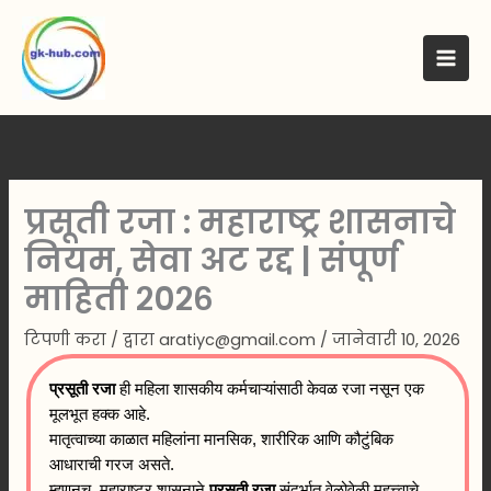
मजकुरावर
जा
प्रसूती रजा : महाराष्ट्र शासनाचे
नियम, सेवा अट रद्द | संपूर्ण
माहिती २०२६
टिपणी करा
/ द्वारा
aratiyc@gmail.com
/
जानेवारी 10, 2026
प्रसूती रजा
ही महिला शासकीय कर्मचाऱ्यांसाठी केवळ रजा नसून एक
मूलभूत हक्क आहे.
मातृत्वाच्या काळात महिलांना मानसिक, शारीरिक आणि कौटुंबिक
आधाराची गरज असते.
म्हणूनच, महाराष्ट्र शासनाने
प्रसूती रजा
संदर्भात वेळोवेळी महत्त्वाचे