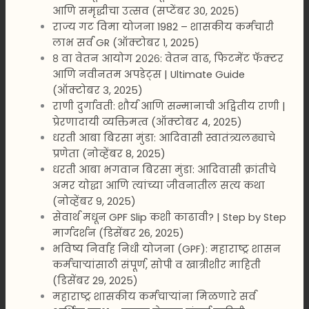
आणि समृद्धीचा उत्सव (सप्टेंबर 30, 2025)
राज्य गट विमा योजना 1982 – शासकीय कर्मचारी
लाभ सर्व GR (ऑक्टोबर 1, 2025)
८ वा वेतन आयोग २०२६: वेतन वाढ, फिटमेंट फॅक्टर
आणि नवीनतम अपडेट्स | Ultimate Guide
(ऑक्टोबर 3, 2025)
राणी दुर्गावती: शौर्य आणि सन्मानाची अद्वितीय राणी |
प्रेरणादायी व्यक्तिमत्व (ऑक्टोबर 4, 2025)
धरती आबा बिरसा मुंडा: आदिवासी स्वातंत्र्यलढ्याचे
प्रणेता (नोव्हेंबर 8, 2025)
धरती आबा भगवान बिरसा मुंडा: आदिवासी क्रांतीचे
अमर योद्धा आणि त्यांच्या जीवनातील सत्य कथा
(नोव्हेंबर 9, 2025)
सेवार्थ मधून GPF Slip कशी काढावी? | Step by Step
मार्गदर्शन (डिसेंबर 26, 2025)
भविष्य निर्वाह निधी योजना (GPF): महाराष्ट्र शासन
कर्मचाऱ्यांसाठी संपूर्ण, सोपी व खात्रीशीर माहिती
(डिसेंबर 29, 2025)
महाराष्ट्र शासकीय कर्मचाऱ्यांना मिळणारे सर्व