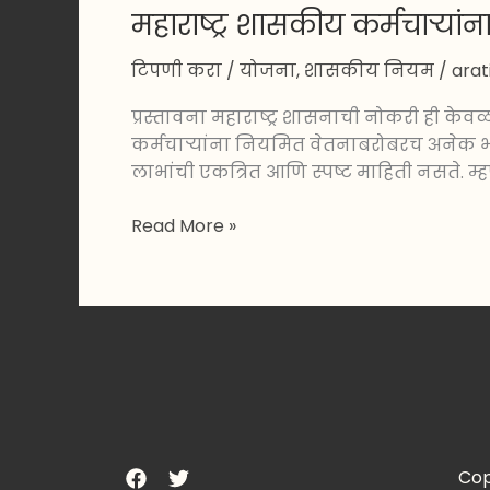
महाराष्ट्र शासकीय कर्मचाऱ्या
टिपणी करा
/
योजना
,
शासकीय नियम
/
ara
प्रस्तावना महाराष्ट्र शासनाची नोकरी ही केव
कर्मचाऱ्यांना नियमित वेतनाबरोबरच अनेक भत्ते
लाभांची एकत्रित आणि स्पष्ट माहिती नसते. म्
Read More »
Cop