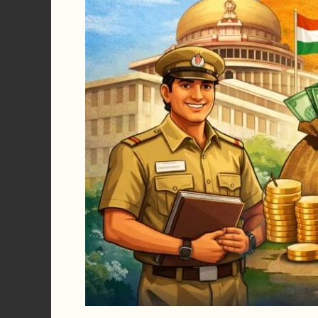
संपूर्ण
माहिती