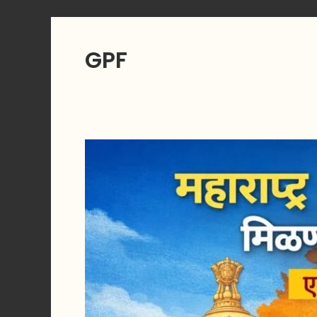
GPF
महाराष्ट्र
शासकीय
कर्मचाऱ्यांना
मिळणारे
सर्व
आर्थिक
लाभ
–
एकाच
लेखात