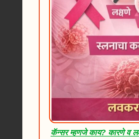
कॅन्सर म्हणजे काय? कारणे व लक्