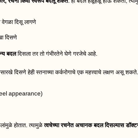
र, रचना किंवा स्वरूप बदलू शकते
. हा बदल हळूहळू होऊ शकतो, त्यामुळ
वा वेगळा दिसू लागणे
ा दिसणे
न्य बदल
दिसला तर तो गंभीरतेने घेणे गरजेचे आहे.
यासारखे दिसणे हेही स्तनाच्या कर्करोगाचे एक महत्त्वाचे लक्षण असू शकते
e peel appearance)
ांमुळे होतात. त्यामुळे
त्वचेच्या रचनेत अचानक बदल दिसल्यास डॉक्टर