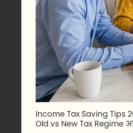
कायदेशीर
उपाय
तसेच
Old
vs
New
Tax
Regime
आणि
Tax
Saving
पर्याय
Income Tax Saving Tips 20
Old vs New Tax Regime आण