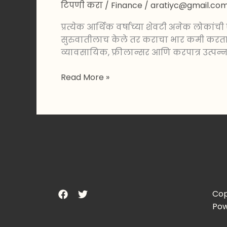
टिपणी करा
/
Finance
/
aratiyc@gmail.co
प्रत्येक आर्थिक वर्षाच्या शेवटी अनेक लोका
सुरुवातीलाच केले तर कराचा भार कमी करता य
व्यावसायिक, फ्रीलान्सर आणि करपात्र उत्पन्न 
Read More »
Cop
Pow