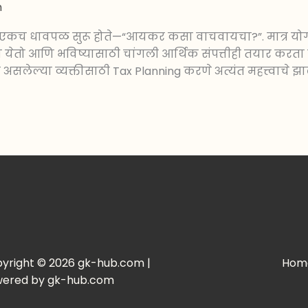
m
ंची एकच धावपळ सुरू होते—“आयकर कसा वाचवायचा?”. मात्र योग्
ेतो आणि भविष्यासाठी चांगली आर्थिक संपत्तीही तयार करता ये
असलेल्या व्यक्तीसाठी Tax Planning करणे अत्यंत महत्त्वाचे झाल
yright © 2026 gk-hub.com |
Hom
ered by gk-hub.com