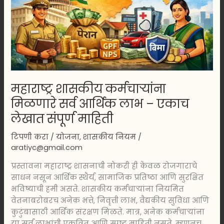
लाभ
–
एकाच
लेखात
संपूर्ण
माहिती
महाराष्ट्र शासकीय कर्मचाऱ्यांना
मिळणारे सर्व आर्थिक लाभ – एकाच
लेखात संपूर्ण माहिती
टिपणी करा
/
योजना
,
शासकीय नियम
/
aratiyc@gmail.com
प्रस्तावना महाराष्ट्र शासनाची नोकरी ही केवळ रोजगाराचे
साधन नसून आर्थिक स्थैर्य, सामाजिक प्रतिष्ठा आणि सुरक्षित
भविष्याची हमी असते. शासकीय कर्मचाऱ्यांना नियमित
वेतनाबरोबरच अनेक भत्ते, निवृत्ती लाभ, वैद्यकीय सुविधा आणि
कुटुंबासाठी आर्थिक संरक्षण मिळते. मात्र, अनेक कर्मचाऱ्यांना
या सर्व लाभांची एकत्रित आणि स्पष्ट माहिती नसते. म्हणूनच,