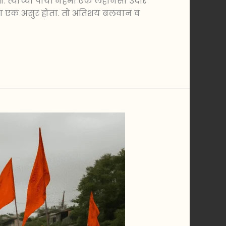
त्याच्या पायी नेहमी एक लहानसा उंदीर
वाचा एक असुर होता. तो अतिशय बलवान व