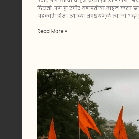
उंदीर गणपतीचा वाहन कसा झाला गणेशोत्सवात
दिसतो. पण हा उंदीर गणपतीचा वाहन कसा झाला
अहंकारी होता. त्याच्या तपश्चर्येमुळे त्याला अद्
Read More »
गणेशोत्सव
:
महाराष्ट्राचा
प्रसिद्ध
सण
|
लोकमान्य
टिळकांनी
सुरू