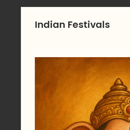
Indian Festivals
गणपती
बाप्पा
आणि
उंदीरमामा
:
एक
सुंदर
गोष्ट