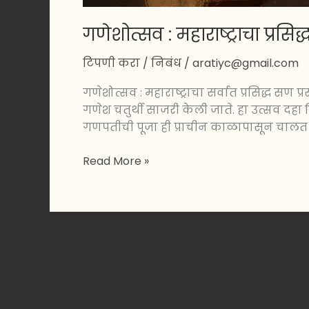
गणेशोत्सव : महाराष्ट्राचा प्
टिपणी करा
/
निबंध
/
aratiyc@gmail.com
गणेशोत्सव : महाराष्ट्राचा सर्वात प्रसिद्ध सण प्
गणेश चतुर्थी साजरी केली जाते. हा उत्सव दह
गणपतीची पूजा ही प्राचीन काळापासून चालत
Read More »