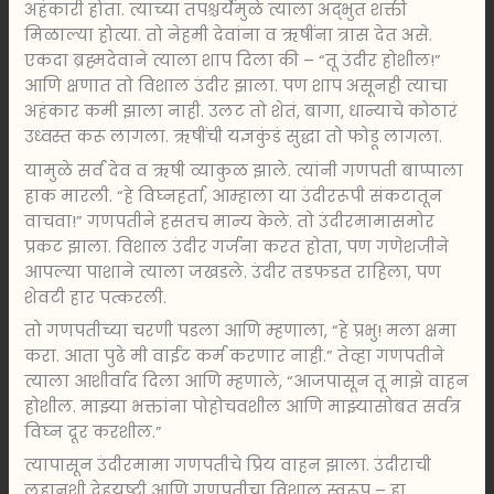
अहंकारी होता. त्याच्या तपश्चर्येमुळे त्याला अद्भुत शक्ती
मिळाल्या होत्या. तो नेहमी देवांना व ऋषींना त्रास देत असे.
एकदा ब्रह्मदेवाने त्याला शाप दिला की – “तू उंदीर होशील!”
आणि क्षणात तो विशाल उंदीर झाला. पण शाप असूनही त्याचा
अहंकार कमी झाला नाही. उलट तो शेतं, बागा, धान्याचे कोठारं
उध्वस्त करू लागला. ऋषींची यज्ञकुंडं सुद्धा तो फोडू लागला.
यामुळे सर्व देव व ऋषी व्याकुळ झाले. त्यांनी गणपती बाप्पाला
हाक मारली. “हे विघ्नहर्ता, आम्हाला या उंदीररूपी संकटातून
वाचवा!” गणपतीने हसतच मान्य केले. तो उंदीरमामासमोर
प्रकट झाला. विशाल उंदीर गर्जना करत होता, पण गणेशजीने
आपल्या पाशाने त्याला जखडले. उंदीर तडफडत राहिला, पण
शेवटी हार पत्करली.
तो गणपतीच्या चरणी पडला आणि म्हणाला, “हे प्रभु! मला क्षमा
करा. आता पुढे मी वाईट कर्म करणार नाही.” तेव्हा गणपतीने
त्याला आशीर्वाद दिला आणि म्हणाले, “आजपासून तू माझे वाहन
होशील. माझ्या भक्तांना पोहोचवशील आणि माझ्यासोबत सर्वत्र
विघ्न दूर करशील.”
त्यापासून उंदीरमामा गणपतीचे प्रिय वाहन झाला. उंदीराची
लहानशी देहयष्टी आणि गणपतीचा विशाल स्वरूप – हा