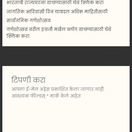
भारताची राज्यघटना वाचण्यासाठी येथे क्लिक करा
जागतिक आदिवासी दिन याबद्दल अधिक माहितीसाठी
सार्वजनिक गणेशोत्सव
गणेशोत्सव वरील इंग्रजी मधील ब्लॉग वाचण्यासाठी येथे
क्लिक करा.
←
मागीलपोस्ट
पुढीलपोस्ट
→
टिपणी करा
आपला ई-मेल अड्रेस प्रकाशित केला जाणार नाही.
आवश्यक फील्डस्
*
मार्क केले आहेत