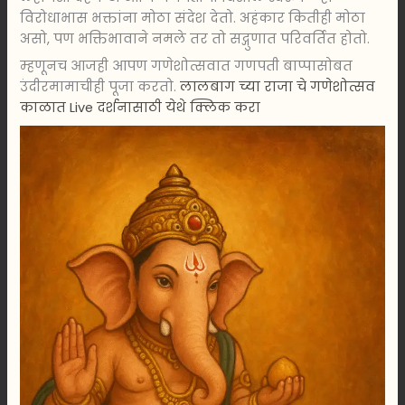
विरोधाभास भक्तांना मोठा संदेश देतो. अहंकार कितीही मोठा
असो, पण भक्तिभावाने नमले तर तो सद्गुणात परिवर्तित होतो.
म्हणूनच आजही आपण गणेशोत्सवात गणपती बाप्पासोबत
उंदीरमामाचीही पूजा करतो.
लालबाग च्या राजा चे गणेशोत्सव
काळात Live दर्शनासाठी येथे क्लिक करा