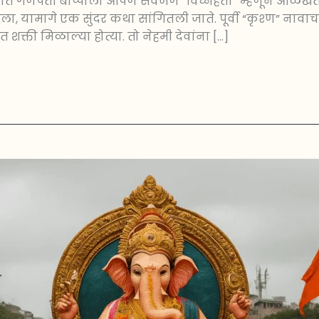
 गणपती बाप्पाला आपण सर्वजण “विघ्नहर्ता” म्हणून ओळखतो. 
, यामागे एक सुंदर कथा सांगितली जाते. पूर्वी “कृश्ण” ना
भुत शक्ती मिळाल्या होत्या. तो नेहमी देवांना […]