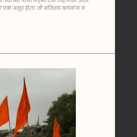
त्याच्या पायी नेहमी एक लहानसा उंदीर
वाचा एक असुर होता. तो अतिशय बलवान व