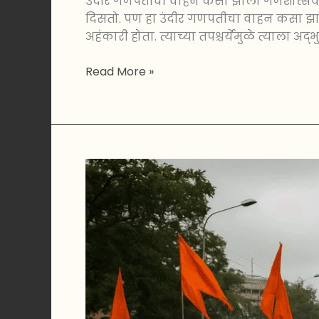
उंदीर गणपतीचा वाहन कसा झाला गणेशोत्सवात
दिसतो. पण हा उंदीर गणपतीचा वाहन कसा झाला
अहंकारी होता. त्याच्या तपश्चर्येमुळे त्याला अद्
Read More »
गणेशोत्सव
:
महाराष्ट्राचा
प्रसिद्ध
सण
|
लोकमान्य
टिळकांनी
सुरू