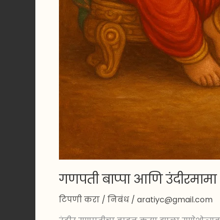
गणपती बाप्पा आणि उंदीरमामा :
टिपणी करा
/
निबंध
/
aratiyc@gmail.com