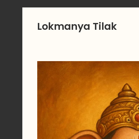
Lokmanya Tilak
गणपती
बाप्पा
आणि
उंदीरमामा
:
एक
सुंदर
गोष्ट