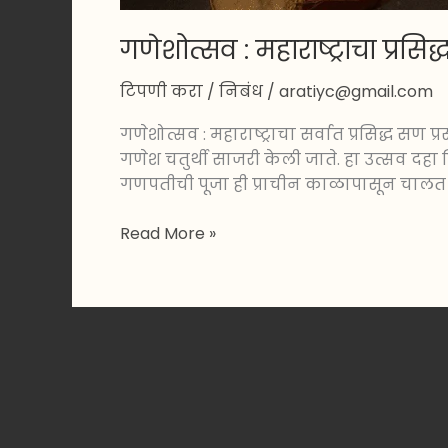
गणेशोत्सव : महाराष्ट्राचा प्
टिपणी करा
/
निबंध
/
aratiyc@gmail.com
गणेशोत्सव : महाराष्ट्राचा सर्वात प्रसिद्ध सण प्
गणेश चतुर्थी साजरी केली जाते. हा उत्सव दह
गणपतीची पूजा ही प्राचीन काळापासून चालत
Read More »