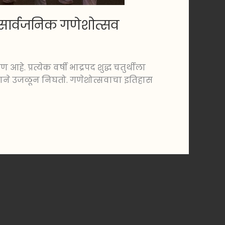
ा सार्वजनिक गणेशोत्सव
हे. प्रत्येक वर्षी भाद्रपद शुद्ध चतुर्थीला
साहाने उजळून निघतो. गणेशोत्सवाचा इतिहास