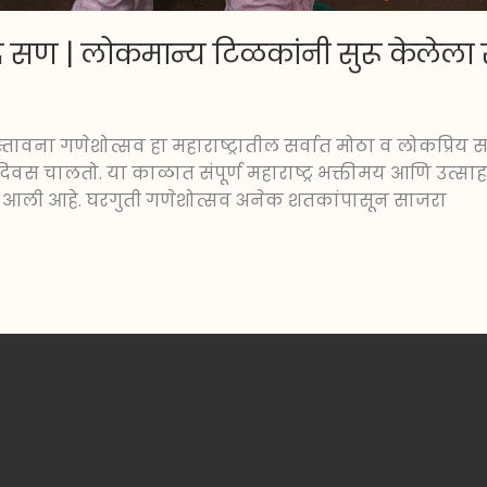
रसिद्ध सण | लोकमान्य टिळकांनी सुरू केलेल
रस्तावना गणेशोत्सव हा महाराष्ट्रातील सर्वात मोठा व लोकप्रिय सण आ
ा दिवस चालतो. या काळात संपूर्ण महाराष्ट्र भक्तीमय आणि उत्
 आली आहे. घरगुती गणेशोत्सव अनेक शतकांपासून साजरा