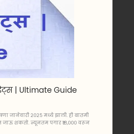
ेट्स | Ultimate Guide
षणा जानेवारी २०२५ मध्ये झाली. ही बातमी
्यंत जाऊ शकतो. न्यूनतम पगार ₹१८,००० वरून