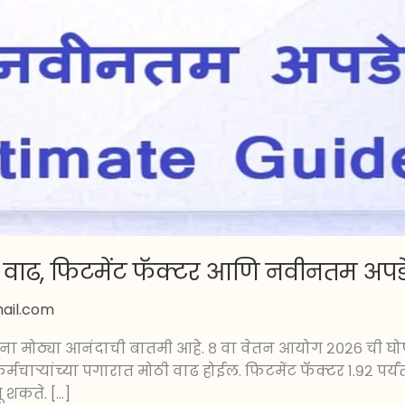
 वाढ, फिटमेंट फॅक्टर आणि नवीनतम अपड
ail.com
ांना मोठ्या आनंदाची बातमी आहे. ८ वा वेतन आयोग २०२६ ची घो
र्मचाऱ्यांच्या पगारात मोठी वाढ होईल. फिटमेंट फॅक्टर १.९२ पर
ू शकते. […]