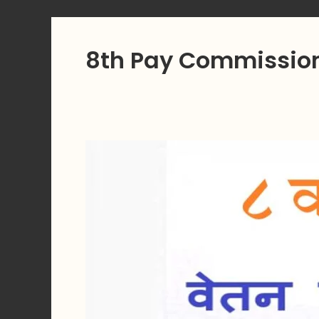
8th Pay Commissio
८
वा
वेतन
आयोग
२०२६:
वेतन
वाढ,
फिटमेंट
फॅक्टर
आणि