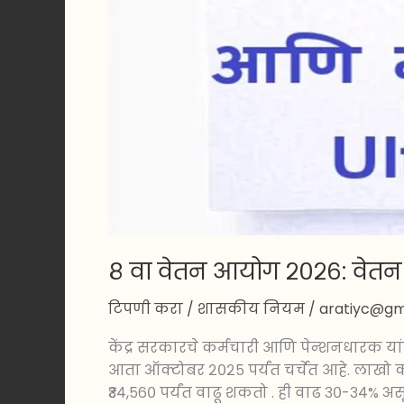
नवीनतम
अपडेट्स
|
Ultimate
Guide
८ वा वेतन आयोग २०२६: वेतन
टिपणी करा
/
शासकीय नियम
/
aratiyc@gm
केंद्र सरकारचे कर्मचारी आणि पेन्शनधारक य
आता ऑक्टोबर २०२५ पर्यंत चर्चेत आहे. लाखो क
₹३४,५६० पर्यंत वाढू शकतो . ही वाढ ३०-३४% अस