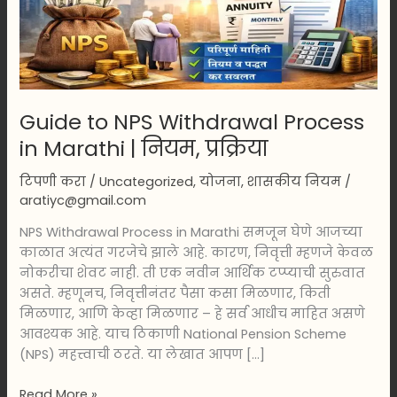
in
Marathi
|
नियम,
प्रक्रिया
Guide to NPS Withdrawal Process
in Marathi | नियम, प्रक्रिया
टिपणी करा
/
Uncategorized
,
योजना
,
शासकीय नियम
/
aratiyc@gmail.com
NPS Withdrawal Process in Marathi समजून घेणे आजच्या
काळात अत्यंत गरजेचे झाले आहे. कारण, निवृत्ती म्हणजे केवळ
नोकरीचा शेवट नाही. ती एक नवीन आर्थिक टप्प्याची सुरुवात
असते. म्हणूनच, निवृत्तीनंतर पैसा कसा मिळणार, किती
मिळणार, आणि केव्हा मिळणार – हे सर्व आधीच माहित असणे
आवश्यक आहे. याच ठिकाणी National Pension Scheme
(NPS) महत्त्वाची ठरते. या लेखात आपण […]
Read More »