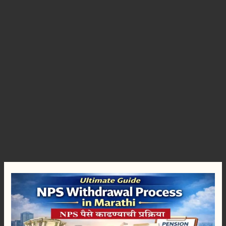
Guide
to
NPS
Withdrawal
Process