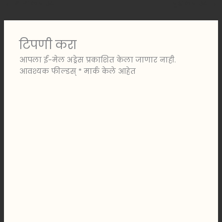
←
मागीलपोस्ट
पुढीलपोस्ट
→
टिपणी करा
आपला ई-मेल अड्रेस प्रकाशित केला जाणार नाही.
आवश्यक फील्डस्
*
मार्क केले आहेत