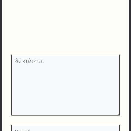
येथे
टाईप
करा..
Name*