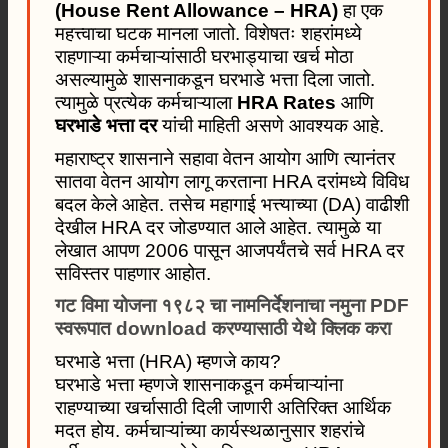
(House Rent Allowance – HRA)
हा एक
महत्त्वाचा घटक मानला जातो. विशेषतः शहरांमध्ये
राहणाऱ्या कर्मचाऱ्यांसाठी घरभाड्याचा खर्च मोठा
असल्यामुळे शासनाकडून घरभाडे भत्ता दिला जातो.
त्यामुळे प्रत्येक कर्मचाऱ्याला
HRA Rates
आणि
घरभाडे भत्ता दर
यांची माहिती असणे आवश्यक आहे.
महाराष्ट्र शासनाने सहावा वेतन आयोग आणि त्यानंतर
सातवा वेतन आयोग लागू करताना HRA दरांमध्ये विविध
बदल केले आहेत. तसेच महागाई भत्त्याच्या (DA) वाढीशी
देखील HRA दर जोडण्यात आले आहेत. त्यामुळे या
लेखात आपण 2006 पासून आजपर्यंतचे सर्व HRA दर
सविस्तर पाहणार आहोत.
गट विमा योजना १९८२ चा नामनिर्देशनाचा नमुना PDF
स्वरूपात download करण्यासाठी येथे क्लिक करा
घरभाडे भत्ता (HRA) म्हणजे काय?
घरभाडे भत्ता म्हणजे शासनाकडून कर्मचाऱ्यांना
राहण्याच्या खर्चासाठी दिली जाणारी अतिरिक्त आर्थिक
मदत होय. कर्मचाऱ्यांच्या कार्यस्थळानुसार शहरांचे