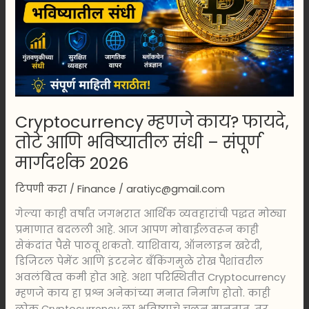
भविष्यातील
संधी
–
संपूर्ण
मार्गदर्शक
2026
Cryptocurrency म्हणजे काय? फायदे,
तोटे आणि भविष्यातील संधी – संपूर्ण
मार्गदर्शक 2026
टिपणी करा
/
Finance
/
aratiyc@gmail.com
गेल्या काही वर्षांत जगभरात आर्थिक व्यवहारांची पद्धत मोठ्या
प्रमाणात बदलली आहे. आज आपण मोबाईलवरून काही
सेकंदांत पैसे पाठवू शकतो. याशिवाय, ऑनलाइन खरेदी,
डिजिटल पेमेंट आणि इंटरनेट बँकिंगमुळे रोख पैशांवरील
अवलंबित्व कमी होत आहे. अशा परिस्थितीत Cryptocurrency
म्हणजे काय हा प्रश्न अनेकांच्या मनात निर्माण होतो. काही