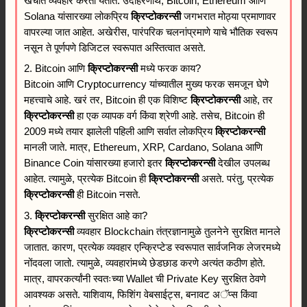
खर्चात व्यवहार करता येतात. उदाहरणार्थ, Bitcoin, Ethereum आणि
Solana यांसारख्या लोकप्रिय
क्रिप्टोकरन्सी
जगभरात मोठ्या प्रमाणावर
वापरल्या जात आहेत. अखेरीस, पारंपरिक चलनांप्रमाणे याचे भौतिक स्वरूप
नसून ते पूर्णपणे डिजिटल स्वरूपात अस्तित्वात असते.
2. Bitcoin आणि
क्रिप्टोकरन्सी
मध्ये फरक काय?
Bitcoin आणि Cryptocurrency यांच्यातील मुख्य फरक समजून घेणे
महत्त्वाचे आहे. खरं तर, Bitcoin ही एक विशिष्ट
क्रिप्टोकरन्सी
आहे, तर
क्रिप्टोकरन्सी
हा एक व्यापक वर्ग किंवा श्रेणी आहे. तसेच, Bitcoin ही
2009 मध्ये तयार झालेली पहिली आणि सर्वात लोकप्रिय
क्रिप्टोकरन्सी
मानली जाते. मात्र, Ethereum, XRP, Cardano, Solana आणि
Binance Coin यांसारख्या हजारो इतर
क्रिप्टोकरन्सी
देखील उपलब्ध
आहेत. त्यामुळे, प्रत्येक Bitcoin ही
क्रिप्टोकरन्सी
असते. परंतु, प्रत्येक
क्रिप्टोकरन्सी
ही Bitcoin नसते.
3.
क्रिप्टोकरन्सी
सुरक्षित आहे का?
क्रिप्टोकरन्सी
व्यवहार Blockchain तंत्रज्ञानामुळे तुलनेने सुरक्षित मानले
जातात. कारण, प्रत्येक व्यवहार एन्क्रिप्टेड स्वरूपात सार्वजनिक लेजरमध्ये
नोंदवला जातो. त्यामुळे, व्यवहारांमध्ये छेडछाड करणे अत्यंत कठीण होते.
मात्र, वापरकर्त्यांनी स्वतःच्या Wallet ची Private Key सुरक्षित ठेवणे
आवश्यक असते. याशिवाय, फिशिंग वेबसाईट्स, बनावट अॅप्स किंवा