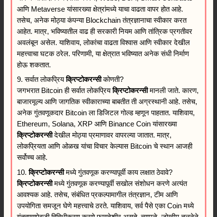
आणि Metaverse यांसारख्या क्षेत्रांमध्ये याचा वाढता वापर होत आहे.
तसेच, अनेक मोठ्या कंपन्या Blockchain तंत्रज्ञानाचा स्वीकार करत
आहेत. मात्र, भविष्यातील वाढ ही सरकारी नियम आणि तांत्रिक प्रगतीवर
अवलंबून असेल. याशिवाय, लोकांचा वाढता विश्वास आणि स्वीकार देखील
महत्त्वाचा घटक ठरेल. परिणामी, या क्षेत्रात भविष्यात अनेक संधी निर्माण
होऊ शकतात.
9. सर्वात लोकप्रिय
क्रिप्टोकरन्सी
कोणती?
जगभरात Bitcoin ही सर्वात लोकप्रिय
क्रिप्टोकरन्सी
मानली जाते. कारण,
बाजारमूल्य आणि जागतिक स्वीकाराच्या बाबतीत ती अग्रस्थानी आहे. तसेच,
अनेक गुंतवणूकदार Bitcoin ला डिजिटल गोल्ड म्हणून पाहतात. याशिवाय,
Ethereum, Solana, XRP आणि Binance Coin यांसारख्या
क्रिप्टोकरन्सी
देखील मोठ्या प्रमाणावर वापरल्या जातात. मात्र,
लोकप्रियता आणि ओळख यांचा विचार केल्यास Bitcoin चे स्थान आजही
सर्वोच्च आहे.
10.
क्रिप्टोकरन्सी
मध्ये गुंतवणूक करण्यापूर्वी काय लक्षात ठेवावे?
क्रिप्टोकरन्सी
मध्ये गुंतवणूक करण्यापूर्वी सखोल संशोधन करणे अत्यंत
आवश्यक आहे. तसेच, संबंधित प्रकल्पामागील तंत्रज्ञान, टीम आणि
उपयोगिता समजून घेणे महत्त्वाचे ठरते. याशिवाय, सर्व पैसे एका Coin मध्ये
गुंतवण्याऐवजी विविधीकरण करणे फायदेशीर असते. त्यामुळे, जोखीम तुलनेने