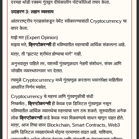
दरमहा थोडी रक्कम गुंतवून दीर्घकालीन पोर्टफोलिओ तयार केला.
उदाहरण 3: लहान व्यवसाय
आंतरराष्ट्रीय ग्राहकांकडून पेमेंट स्वीकारण्यासाठी Cryptocurrency चा
वापर केला.
माझे मत (Expert Opinion)
माझ्या मते,
क्रिप्टोकरन्सी
ही भविष्यातील महत्त्वाची आर्थिक संकल्पना आहे.
मात्र, ती “झटपट श्रीमंत होण्याचा मार्ग” नाही.
अनुभवातून पाहिले तर, यशस्वी गुंतवणूकदार नेहमी संशोधन, संयम आणि
जोखीम व्यवस्थापनावर भर देतात.
त्यामुळे Cryptocurrency मध्ये गुंतवणूक करताना भावनांपेक्षा माहितीवर
आधारित निर्णय घ्यावेत.
Cryptocurrency चे महत्त्व आणि गुंतवणुकीची संधी
निष्कर्षतः,
क्रिप्टोकरन्सी
ही केवळ एक डिजिटल गुंतवणूक नसून
भविष्यातील आर्थिक व्यवस्थेचा महत्त्वाचा भाग ठरू शकते. सुरुवातीला अनेक
लोक
क्रिप्टोकरन्सी
कडे केवळ नफा मिळवण्याचे साधन म्हणून पाहत होते.
मात्र, आज तिचा वापर Blockchain, Smart Contracts, Web3
आणि डिजिटल व्यवहारांमध्ये मोठ्या प्रमाणात वाढत आहे. याशिवाय,