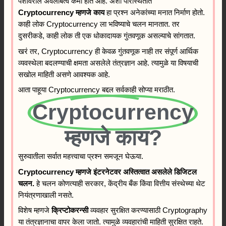
पैशांवरील अवलंबित्व कमी होत आहे. अशा परिस्थितीत
Cryptocurrency म्हणजे काय
हा प्रश्न अनेकांच्या मनात निर्माण होतो.
काही लोक Cryptocurrency ला भविष्याचे चलन मानतात. तर
दुसरीकडे, काही लोक ती एक धोकादायक गुंतवणूक असल्याचे सांगतात.
खरं तर, Cryptocurrency ही केवळ गुंतवणूक नाही तर संपूर्ण आर्थिक
व्यवस्थेला बदलण्याची क्षमता असलेले तंत्रज्ञान आहे. त्यामुळे या विषयाची
सखोल माहिती असणे आवश्यक आहे.
आता पाहूया Cryptocurrency बद्दल सर्वकाही सोप्या मराठीत.
Cryptocurrency
म्हणजे काय?
सुरुवातीला सर्वात महत्त्वाचा प्रश्न समजून घेऊया.
Cryptocurrency म्हणजे इंटरनेटवर अस्तित्वात असलेले डिजिटल
चलन.
हे चलन कोणत्याही सरकार, केंद्रीय बँक किंवा वित्तीय संस्थेच्या थेट
नियंत्रणाखाली नसते.
विशेष म्हणजे
क्रिप्टोकरन्सी
व्यवहार सुरक्षित करण्यासाठी Cryptography
या तंत्रज्ञानाचा वापर केला जातो. त्यामुळे व्यवहारांची माहिती सुरक्षित राहते.