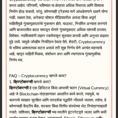
करत आहेत. परिणामी, भविष्यात या क्षेत्रात अधिक स्थिरता आणि विश्वास
निर्माण होऊ शकतो. परंतु, कोणत्याही ट्रेंडच्या मागे आंधळेपणाने धावणे योग्य
नाही. लक्षात ठेवा, अनेकदा सोशल मीडियावरील अफवा किंवा अपूर्ण
माहितीमुळे गुंतवणूकदारांचे नुकसान होते. याउलट, नियमित अभ्यास करणारे
आणि बाजारातील बदल समजून घेणारे गुंतवणूकदार अधिक यशस्वी ठरतात.
विशेषतः नवशिक्यांनी लहान रकमेपासून सुरुवात करावी आणि अनुभव वाढवत
पुढे जावे. यामुळे जोखीम नियंत्रित ठेवता येते. शेवटी, Cryptocurrency
चे भविष्य आशादायक वाटत असले तरी सुज्ञ निर्णय घेणे अत्यंत महत्त्वाचे
आहे. म्हणून माहिती मिळवा, संशोधन करा आणि त्यानंतरच गुंतवणुकीचा
निर्णय घ्या.
FAQ – Cryptocurrency म्हणजे काय?
1.
क्रिप्टोकरन्सी
म्हणजे काय?
क्रिप्टोकरन्सी
हे एक डिजिटल किंवा आभासी चलन (Virtual Currency)
आहे जे Blockchain तंत्रज्ञानावर आधारित कार्य करते. त्यामुळे, या
चलनाचे व्यवहार सुरक्षित आणि पारदर्शक पद्धतीने नोंदवले जातात. तसेच, हे
कोणत्याही केंद्रीय बँक, सरकार किंवा वित्तीय संस्थेच्या थेट नियंत्रणाखाली
नसते. याशिवाय,
क्रिप्टोकरन्सी
च्या मदतीने इंटरनेटद्वारे जलद आणि कमी