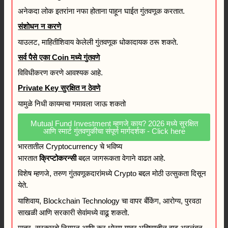
अनेकदा लोक इतरांना नफा होताना पाहून घाईत गुंतवणूक करतात.
संशोधन न करणे
याउलट, माहितीशिवाय केलेली गुंतवणूक धोकादायक ठरू शकते.
सर्व पैसे एका Coin मध्ये गुंतवणे
विविधीकरण करणे आवश्यक आहे.
Private Key सुरक्षित न ठेवणे
यामुळे निधी कायमचा गमावला जाऊ शकतो
Mutual Fund Investment म्हणजे काय? 2026 मध्ये सुरक्षित
आणि स्मार्ट गुंतवणुकीचा संपूर्ण मार्गदर्शक - Click here
भारतातील Cryptocurrency चे भविष्य
भारतात
क्रिप्टोकरन्सी
बद्दल जागरूकता वेगाने वाढत आहे.
विशेष म्हणजे, तरुण गुंतवणूकदारांमध्ये Crypto बद्दल मोठी उत्सुकता दिसून
येते.
याशिवाय, Blockchain Technology चा वापर बँकिंग, आरोग्य, पुरवठा
साखळी आणि सरकारी सेवांमध्ये वाढू शकतो.
मात्र, सरकारचे नियमन आणि कर धोरण यावर भविष्यातील वाढ अवलंबून