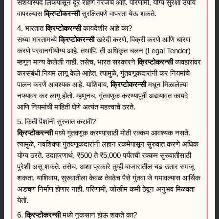
संशयास्पद लिंकपासून दूर राहणे गरजेचे आहे. परिणामी, योग्य सुरक्षा उपाय
वापरल्यास
क्रिप्टोकरन्सी
सुरक्षितपणे वापरता येऊ शकते.
4. भारतात
क्रिप्टोकरन्सी
कायदेशीर आहे का?
सध्या भारतामध्ये
क्रिप्टोकरन्सी
खरेदी करणे, विक्री करणे आणि धारण
करणे परवानगीयोग्य आहे. तथापि, ती अधिकृत चलन (Legal Tender)
म्हणून मान्य केलेली नाही. तसेच, भारत सरकारने
क्रिप्टोकरन्सी
व्यवहारांवर
करसंबंधी नियम लागू केले आहेत. त्यामुळे, गुंतवणूकदारांनी कर नियमांचे
पालन करणे आवश्यक आहे. याशिवाय,
क्रिप्टोकरन्सी
मधून मिळालेल्या
नफ्यावर कर लागू होतो. म्हणूनच, गुंतवणूक करण्यापूर्वी अद्ययावत कायदे
आणि नियमांची माहिती घेणे अत्यंत महत्त्वाचे ठरते.
5. किती पैशांनी सुरुवात करावी?
क्रिप्टोकरन्सी
मध्ये गुंतवणूक करण्यासाठी मोठी रक्कम आवश्यक नसते.
त्यामुळे, नवशिक्या गुंतवणूकदारांनी लहान रकमेपासून सुरुवात करणे अधिक
योग्य ठरते. उदाहरणार्थ, ₹500 ते ₹5,000 पर्यंतची रक्कम सुरुवातीसाठी
पुरेशी असू शकते. तसेच, अशा प्रकारे तुम्ही बाजारातील चढ-उतार समजू
शकता. याशिवाय, सुरुवातीला केवळ तेवढेच पैसे गुंतवा जे गमावल्यास आर्थिक
अडचण निर्माण होणार नाही. परिणामी, जोखीम कमी ठेवून अनुभव मिळवता
येतो.
6.
क्रिप्टोकरन्सी
मध्ये नुकसान होऊ शकते का?