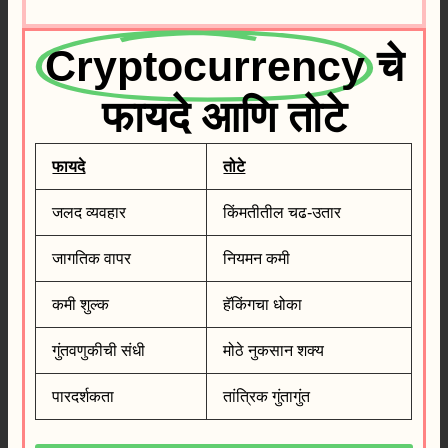
Cryptocurrency
चे
फायदे आणि तोटे
फायदे
तोटे
जलद व्यवहार
किंमतीतील चढ-उतार
जागतिक वापर
नियमन कमी
कमी शुल्क
हॅकिंगचा धोका
गुंतवणुकीची संधी
मोठे नुकसान शक्य
पारदर्शकता
तांत्रिक गुंतागुंत