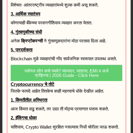
विशेषतः आंतरराष्ट्रीय व्यवहारांमध्ये शुल्क कमी असू शकते.
3. आर्थिक स्वातंत्र्य
कोणत्याही बँकेच्या परवानगीशिवाय व्यवहार करता येतात.
4. गुंतवणुकीच्या संधी
अनेक
क्रिप्टोकरन्सी
ने गुंतवणूकदारांना मोठा परतावा दिला आहे.
5. पारदर्शकता
Blockchain मुळे व्यवहारांची नोंद सार्वजनिक स्वरूपात उपलब्ध असते.
पर्सनल लोन कसे घ्यावे? व्याजदर, पात्रता, EMI व अर्ज
प्रक्रिया | 2026 Guide - Click Here
Cryptocurrency चे तोटे
जितके फायदे आहेत तितकेच काही महत्त्वाचे धोके देखील आहेत.
1. किंमतीतील अस्थिरता
आज किंमत वाढू शकते, तर उद्या ती मोठ्या प्रमाणात घसरू शकते.
2. हॅकिंगचा धोका
याशिवाय, Crypto Wallet सुरक्षित नसल्यास निधी चोरीला जाऊ शकतो.