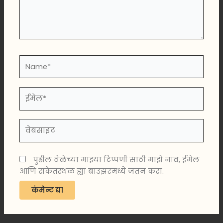
Name*
ईमेल*
वेबसाइट
पुढील वेळेच्या माझ्या टिप्पणी साठी माझे नाव, ईमेल
आणि संकेतस्थळ ह्या ब्राउझरमध्ये जतन करा.