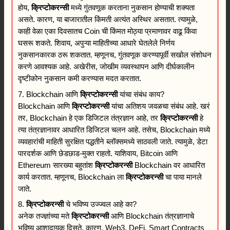
होय,
क्रिप्टोकरन्सी
मध्ये गुंतवणूक करताना नुकसान होण्याची शक्यता
असते. कारण, या बाजारातील किंमती अत्यंत अस्थिर असतात. त्यामुळे,
काही वेळा एका दिवसातच Coin ची किंमत मोठ्या प्रमाणावर वाढू किंवा
घसरू शकते. शिवाय, अपुऱ्या माहितीच्या आधारे घेतलेले निर्णय
नुकसानकारक ठरू शकतात. म्हणूनच, गुंतवणूक करण्यापूर्वी सखोल संशोधन
करणे आवश्यक आहे. अखेरीस, जोखीम व्यवस्थापन आणि दीर्घकालीन
दृष्टीकोन नुकसान कमी करण्यास मदत करतात.
7. Blockchain आणि
क्रिप्टोकरन्सी
यांचा संबंध काय?
Blockchain आणि
क्रिप्टोकरन्सी
यांचा अतिशय जवळचा संबंध आहे. खरं
तर, Blockchain हे एक डिजिटल तंत्रज्ञान आहे, तर
क्रिप्टोकरन्सी
हे
त्या तंत्रज्ञानावर आधारित डिजिटल चलन आहे. तसेच, Blockchain मध्ये
व्यवहारांची माहिती सुरक्षित पद्धतीने ब्लॉक्समध्ये साठवली जाते. त्यामुळे, डेटा
पारदर्शक आणि छेडछाड-मुक्त राहतो. याशिवाय, Bitcoin आणि
Ethereum सारख्या बहुतांश
क्रिप्टोकरन्सी
Blockchain वर आधारित
कार्य करतात. म्हणूनच, Blockchain ला
क्रिप्टोकरन्सी
चा पाया मानले
जाते.
8.
क्रिप्टोकरन्सी
चे भविष्य उज्ज्वल आहे का?
अनेक तज्ज्ञांच्या मते
क्रिप्टोकरन्सी
आणि Blockchain तंत्रज्ञानाचे
भविष्य आशादायक दिसते. कारण, Web3, DeFi, Smart Contracts