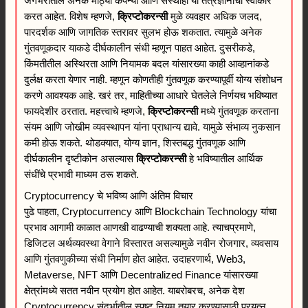
जगभरातील अनेक मोठ्या कंपन्या आणि संस्थाही या तंत्रज्ञानाचा स्वीकार
करत आहेत. विशेष म्हणजे,
क्रिप्टोकरन्सी
मुळे व्यवहार अधिक जलद,
पारदर्शक आणि जागतिक स्तरावर सुलभ होऊ शकतात. त्यामुळे अनेक
गुंतवणूकदार याकडे दीर्घकालीन संधी म्हणून पाहत आहेत. दुसरीकडे,
किंमतीतील अस्थिरता आणि नियामक बदल यांसारख्या काही आव्हानांकडे
दुर्लक्ष करता येणार नाही. म्हणून कोणतीही गुंतवणूक करण्यापूर्वी योग्य संशोधन
करणे आवश्यक आहे. खरं तर, माहितीच्या आधारे घेतलेले निर्णयच भविष्यात
फायदेशीर ठरतात. महत्त्वाचे म्हणजे,
क्रिप्टोकरन्सी
मध्ये गुंतवणूक करताना
संयम आणि जोखीम व्यवस्थापन यांना प्राधान्य द्यावे. यामुळे संभाव्य नुकसान
कमी होऊ शकते. थोडक्यात, योग्य ज्ञान, शिस्तबद्ध गुंतवणूक आणि
दीर्घकालीन दृष्टीकोन असल्यास
क्रिप्टोकरन्सी
हे भविष्यातील आर्थिक
संधींचे प्रभावी माध्यम ठरू शकते.
Cryptocurrency चे भविष्य आणि अंतिम विचार
पुढे पाहता, Cryptocurrency आणि Blockchain Technology यांचा
प्रभाव आगामी काळात आणखी वाढण्याची शक्यता आहे. त्याचप्रमाणे,
डिजिटल अर्थव्यवस्था वेगाने विस्तारत असल्यामुळे नवीन रोजगार, व्यवसाय
आणि गुंतवणुकीच्या संधी निर्माण होत आहेत. उदाहरणार्थ, Web3,
Metaverse, NFT आणि Decentralized Finance यांसारख्या
क्षेत्रांमध्ये सतत नवीन प्रयोग होत आहेत. याबरोबरच, अनेक देश
Cryptocurrency संदर्भातील स्पष्ट नियम तयार करण्यासाठी प्रयत्न