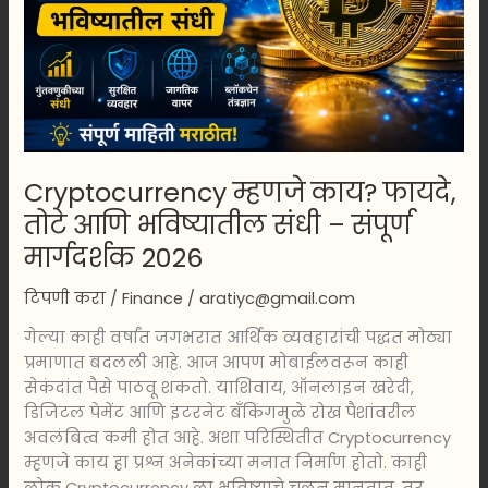
भविष्यातील
संधी
–
संपूर्ण
मार्गदर्शक
2026
Cryptocurrency म्हणजे काय? फायदे,
तोटे आणि भविष्यातील संधी – संपूर्ण
मार्गदर्शक 2026
टिपणी करा
/
Finance
/
aratiyc@gmail.com
गेल्या काही वर्षांत जगभरात आर्थिक व्यवहारांची पद्धत मोठ्या
प्रमाणात बदलली आहे. आज आपण मोबाईलवरून काही
सेकंदांत पैसे पाठवू शकतो. याशिवाय, ऑनलाइन खरेदी,
डिजिटल पेमेंट आणि इंटरनेट बँकिंगमुळे रोख पैशांवरील
अवलंबित्व कमी होत आहे. अशा परिस्थितीत Cryptocurrency
म्हणजे काय हा प्रश्न अनेकांच्या मनात निर्माण होतो. काही