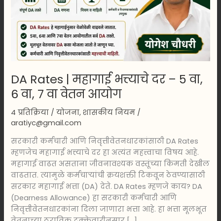
–
5
वा,
6
वा,
7
DA Rates | महागाई भत्त्याचे दर – 5 वा,
वा
वेतन
6 वा, 7 वा वेतन आयोग
आयोग
4 प्रतिक्रिया
/
योजना
,
शासकीय नियम
/
aratiyc@gmail.com
सरकारी कर्मचारी आणि निवृत्तीवेतनधारकांसाठी DA Rates
म्हणजेच महागाई भत्त्याचे दर हा अत्यंत महत्त्वाचा विषय आहे.
महागाई वाढत असताना जीवनावश्यक वस्तूंच्या किमती देखील
वाढतात. त्यामुळे कर्मचाऱ्यांची क्रयशक्ती टिकवून ठेवण्यासाठी
सरकार महागाई भत्ता (DA) देते. DA Rates म्हणजे काय? DA
(Dearness Allowance) हा सरकारी कर्मचारी आणि
निवृत्तीवेतनधारकांना दिला जाणारा भत्ता आहे. हा भत्ता मूलभूत
वेतनाच्या ठराविक टक्केवारीनुसार […]