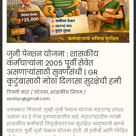
2005
पूर्वी
सेवेत
असणाऱ्यांसाठी
सुवर्णसंधी
|
GR
जुनी पेन्शन योजना : शासकीय
कुटुंबासाठी
कर्मचाऱ्यांना 2005 पूर्वी सेवेत
मोठा
दिलासा
असणाऱ्यांसाठी सुवर्णसंधी | GR
सुरक्षेची
कुटुंबासाठी मोठा दिलासा सुरक्षेची हमी
हमी
टिपणी करा
/
योजना
,
शासकीय नियम
/
aratiyc@gmail.com
नमस्कार मित्रांनो. तुम्ही जुनी पेन्शन योजना महाराष्ट्र शोधत
असाल तर हे लेख तुमच्यासाठीच आहे. महाराष्ट्रातील लाखो
शासकीय कर्मचारी निवृत्तीनंतरच्या सुरक्षित आयुष्याची स्वप्ने
पाहतात. पूर्वी जुनी पेन्शन योजना होती. ती हमीची आणि निश्चिंत