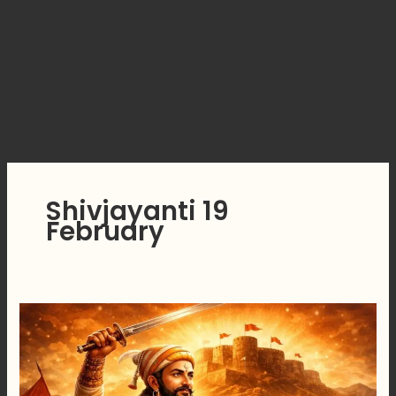
Shivjayanti 19
February
छत्रपती
शिवाजी
महाराज
:
शिवजयंती