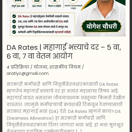
–
5
वा,
6
वा,
7
DA Rates | महागाई भत्त्याचे दर – 5 वा,
वा
वेतन
6 वा, 7 वा वेतन आयोग
आयोग
4 प्रतिक्रिया
/
योजना
,
शासकीय नियम
/
aratiyc@gmail.com
सरकारी कर्मचारी आणि निवृत्तीवेतनधारकांसाठी DA Rates
म्हणजेच महागाई भत्त्याचे दर हा अत्यंत महत्त्वाचा विषय आहे.
महागाई वाढत असताना जीवनावश्यक वस्तूंच्या किमती देखील
वाढतात. त्यामुळे कर्मचाऱ्यांची क्रयशक्ती टिकवून ठेवण्यासाठी
सरकार महागाई भत्ता (DA) देते. DA Rates म्हणजे काय? DA
(Dearness Allowance) हा सरकारी कर्मचारी आणि
निवृत्तीवेतनधारकांना दिला जाणारा भत्ता आहे. हा भत्ता मूलभूत
वेतनाच्या ठराविक टक्केवारीनुसार […]