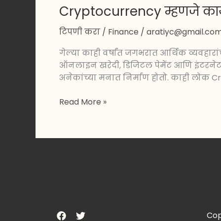
Cryptocurrency म्हणजे काय? 
टिपणी करा
/
Finance
/
aratiyc@gmail.co
गेल्या काही वर्षांत जगभरात आर्थिक व्यवहा
ऑनलाइन खरेदी, डिजिटल पेमेंट आणि इंटरनेट ब
अनेकांच्या मनात निर्माण होतो. काही लोक 
Read More »
Cop