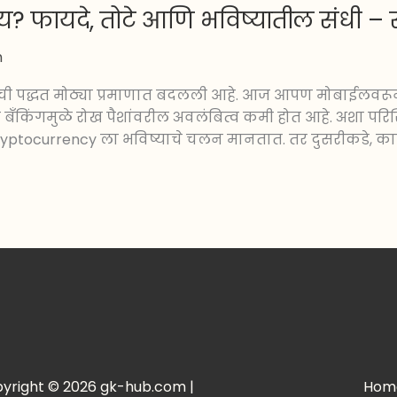
फायदे, तोटे आणि भविष्यातील संधी – संप
m
रांची पद्धत मोठ्या प्रमाणात बदलली आहे. आज आपण मोबाईलवरून
ँकिंगमुळे रोख पैशांवरील अवलंबित्व कमी होत आहे. अशा परिस्
Cryptocurrency ला भविष्याचे चलन मानतात. तर दुसरीकडे, का
yright © 2026 gk-hub.com |
Hom