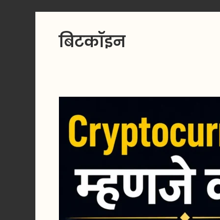
बिटकॉइन
Cryptocurrency
म्हणजे
काय?
फायदे,
तोटे
आणि
भविष्यातील
संधी
–
संपूर्ण