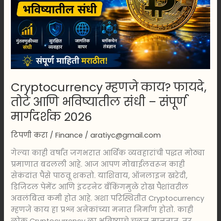
भविष्यातील
संधी
–
संपूर्ण
मार्गदर्शक
2026
Cryptocurrency म्हणजे काय? फायदे,
तोटे आणि भविष्यातील संधी – संपूर्ण
मार्गदर्शक 2026
टिपणी करा
/
Finance
/
aratiyc@gmail.com
गेल्या काही वर्षांत जगभरात आर्थिक व्यवहारांची पद्धत मोठ्या
प्रमाणात बदलली आहे. आज आपण मोबाईलवरून काही
सेकंदांत पैसे पाठवू शकतो. याशिवाय, ऑनलाइन खरेदी,
डिजिटल पेमेंट आणि इंटरनेट बँकिंगमुळे रोख पैशांवरील
अवलंबित्व कमी होत आहे. अशा परिस्थितीत Cryptocurrency
म्हणजे काय हा प्रश्न अनेकांच्या मनात निर्माण होतो. काही