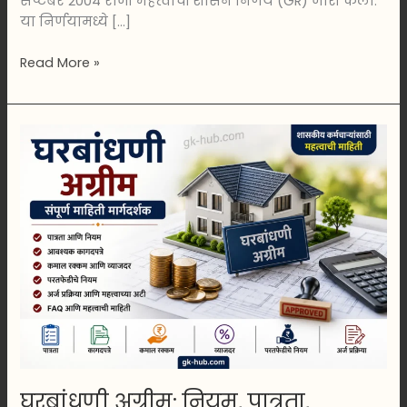
सप्टेंबर 2004 रोजी महत्त्वाचा शासन निर्णय (GR) जारी केला.
या निर्णयामध्ये […]
Read More »
घरबांधणी
अग्रीम:
नियम,
पात्रता,
व्याजदर
व
अर्ज
प्रक्रिया
2026
घरबांधणी अग्रीम: नियम, पात्रता,