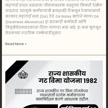
महागाई वाढत असताना जीवनावश्यक वस्तूंच्या किमती देखील
वाढतात. त्यामुळे कर्मचाऱ्यांची क्रयशक्ती टिकवून ठेवण्यासाठी
सरकार महागाई भत्ता (DA) देते. DA Rates म्हणजे काय? DA
(Dearness Allowance) हा सरकारी कर्मचारी आणि
निवृत्तीवेतनधारकांना दिला जाणारा भत्ता आहे. हा भत्ता मूलभूत
वेतनाच्या ठराविक टक्केवारीनुसार
Read More »
महाराष्ट्र
शासन
कर्मचारी
रजा
नियम
मराठी
PDF
(2026)
|