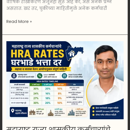
वार्षिक रोखीकरण अजूनही सुरू आहे का, असे अनेक प्रश्न
असतात. खरं तर, चुकीच्या माहितीमुळे अनेक कर्मचारी
Read More »
महाराष्ट्र
राज्य
शासकीय
कर्मचाऱ्यांचे
HRA
Rates
2006
ते
202:
सहावा
व
सातवा
वेतन
महाराष्ट्र राज्य शासकीय कर्मचाऱ्यांचे