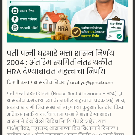
2004
:
अंतरिम
स्थगितीनंतर
थकीत
HRA
देण्याबाबत
पती पत्नी घरभाडे भत्ता शासन निर्णय
महत्त्वाचा
2004 : अंतरिम स्थगितीनंतर थकीत
निर्णय
HRA देण्याबाबत महत्त्वाचा निर्णय
टिपणी करा
/
शासकीय नियम
/
aratiyc@gmail.com
पती पत्नी घरभाडे भत्ता (House Rent Allowance – HRA) हा
शासकीय कर्मचाऱ्यांच्या वेतनातील महत्त्वाचा घटक आहे. मात्र,
एकाच खाजगी निवासस्थानी राहणाऱ्या कुटुंबातील दोन किंवा
अधिक शासकीय कर्मचाऱ्यांना घरभाडे भत्ता देण्याबाबत
शासनाने वेळोवेळी विविध निर्णय घेतले आहेत. याच
पार्श्वभूमीवर, महाराष्ट्र शासनाच्या वित्त विभागाने दिनांक 1