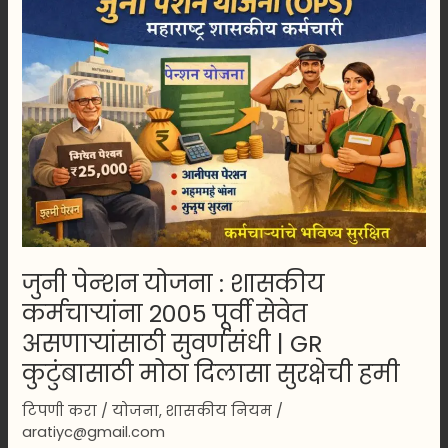
पेन्शन
योजना
:
शासकीय
कर्मचाऱ्यांना
2005
पूर्वी
सेवेत
असणाऱ्यांसाठी
सुवर्णसंधी
|
GR
जुनी पेन्शन योजना : शासकीय
कुटुंबासाठी
कर्मचाऱ्यांना 2005 पूर्वी सेवेत
मोठा
दिलासा
असणाऱ्यांसाठी सुवर्णसंधी | GR
सुरक्षेची
कुटुंबासाठी मोठा दिलासा सुरक्षेची हमी
हमी
टिपणी करा
/
योजना
,
शासकीय नियम
/
aratiyc@gmail.com