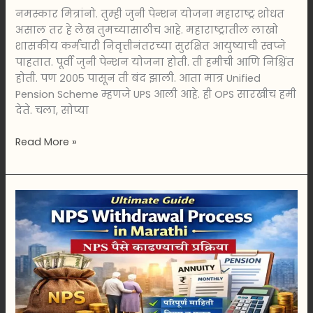
नमस्कार मित्रांनो. तुम्ही जुनी पेन्शन योजना महाराष्ट्र शोधत
असाल तर हे लेख तुमच्यासाठीच आहे. महाराष्ट्रातील लाखो
शासकीय कर्मचारी निवृत्तीनंतरच्या सुरक्षित आयुष्याची स्वप्ने
पाहतात. पूर्वी जुनी पेन्शन योजना होती. ती हमीची आणि निश्चिंत
होती. पण २००५ पासून ती बंद झाली. आता मात्र Unified
Pension Scheme म्हणजे UPS आली आहे. ही OPS सारखीच हमी
देते. चला, सोप्या
Read More »
Guide
to
NPS
Withdrawal
Process
in
Marathi
|