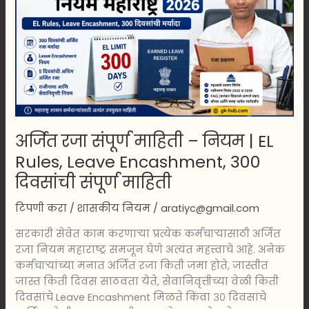
माहिती
–
नियम
|
EL
Rules,
Leave
Encashment,
अर्जित रजा संपूर्ण माहिती – नियम | EL
300
दिवसांची
Rules, Leave Encashment, 300
संपूर्ण
दिवसांची संपूर्ण माहिती
माहिती
टिपणी करा
/
शासकीय नियम
/
aratiyc@gmail.com
सरकारी सेवेत काम करणाऱ्या प्रत्येक कर्मचाऱ्यासाठी अर्जित
रजा नियम महाराष्ट्र समजून घेणे अत्यंत महत्त्वाचे आहे. अनेक
कर्मचाऱ्यांच्या मनात अर्जित रजा किती जमा होते, जास्तीत
जास्त किती दिवस साठवता येते, सेवानिवृत्तीच्या वेळी किती
दिवसांचे Leave Encashment मिळते किंवा ३० दिवसांचे