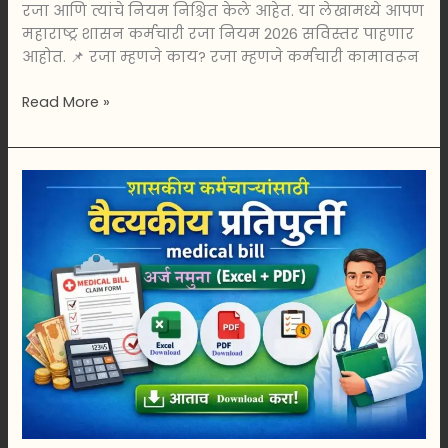
रजा आणि त्यांचे नियम निश्चित केले आहेत. या लेखामध्ये आपण
महाराष्ट्र शासन कर्मचारी रजा नियम 2026 सविस्तर पाहणार
आहोत. 📌 रजा म्हणजे काय? रजा म्हणजे कर्मचारी कामावरून
Read More »
वैद्यकीय
प्रतिपूर्ती
Medical
bill
अर्ज
नमुना
2026
Excel
+
PDF
Download