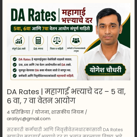
DA
Rates
|
महागाई
भत्त्याचे
दर
–
5
वा,
6
वा,
7
DA Rates | महागाई भत्त्याचे दर – 5 वा,
वा
वेतन
6 वा, 7 वा वेतन आयोग
आयोग
4 प्रतिक्रिया
/
योजना
,
शासकीय नियम
/
aratiyc@gmail.com
सरकारी कर्मचारी आणि निवृत्तीवेतनधारकांसाठी DA Rates
म्हणजेच महागाई भत्त्याचे दर हा अत्यंत महत्त्वाचा विषय आहे.