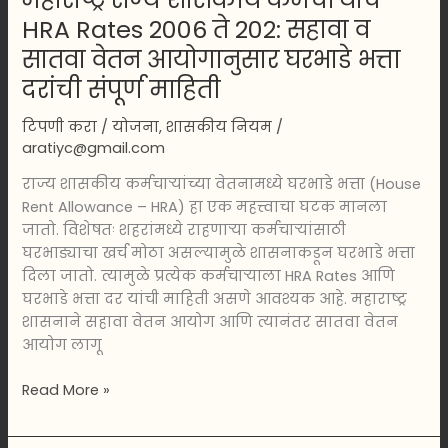
आयोगानुसार
HRA Rates 2006 ते 202: सहावा व
घरभाडे
भत्ता
सातवा वेतन आयोगानुसार घरभाडे भत्ता
दरांची
दरांची संपूर्ण माहिती
संपूर्ण
माहिती
टिपणी करा
/
योजना
,
शासकीय नियम
/
aratiyc@gmail.com
राज्य शासकीय कर्मचाऱ्यांच्या वेतनामध्ये घरभाडे भत्ता (House
Rent Allowance – HRA) हा एक महत्त्वाचा घटक मानला
जातो. विशेषतः शहरांमध्ये राहणाऱ्या कर्मचाऱ्यांसाठी
घरभाड्याचा खर्च मोठा असल्यामुळे शासनाकडून घरभाडे भत्ता
दिला जातो. त्यामुळे प्रत्येक कर्मचाऱ्याला HRA Rates आणि
घरभाडे भत्ता दर यांची माहिती असणे आवश्यक आहे. महाराष्ट्र
शासनाने सहावा वेतन आयोग आणि त्यानंतर सातवा वेतन
आयोग लागू
Read More »