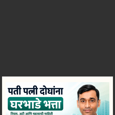
पती
पत्नी
घरभाडे
भत्ता
शासन
निर्णय