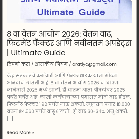
वाढ,
फिटमेंट
फॅक्टर
आणि
८ वा वेतन आयोग २०२६: वेतन वाढ,
नवीनतम
फिटमेंट फॅक्टर आणि नवीनतम अपडेट्स
अपडेट्स
|
| Ultimate Guide
Ultimate
Guide
टिपणी करा
/
शासकीय नियम
/
aratiyc@gmail.com
केंद्र सरकारचे कर्मचारी आणि पेन्शनधारक यांना मोठ्या
आनंदाची बातमी आहे. ८ वा वेतन आयोग २०२६ ची घोषणा
जानेवारी २०२५ मध्ये झाली. ही बातमी आता ऑक्टोबर २०२५
पर्यंत चर्चेत आहे. लाखो कर्मचाऱ्यांच्या पगारात मोठी वाढ होईल.
फिटमेंट फॅक्टर १.९२ पर्यंत जाऊ शकतो. न्यूनतम पगार ₹१८,०००
वरून ₹३४,५६० पर्यंत वाढू शकतो . ही वाढ ३०-३४% असू शकते.
[…]
Read More »