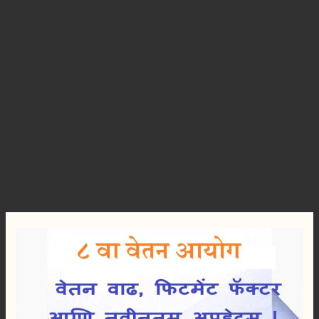
८
वा
वेतन
आयोग
२०२६:
वेतन