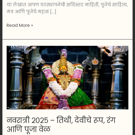
या लेखात आपण घटस्थापनेची सविस्तर माहिती, पूजेचे साहित्य,
मंत्र आणि पूजेचे महत्व […]
Read More »
नवरात्री
२०२५
–
तिथी,
देवीचे
रूप,
रंग
आणि
पूजा
वेळ
नवरात्री २०२५ – तिथी, देवीचे रूप, रंग
आणि पूजा वेळ