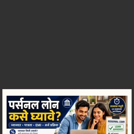
पर्सनल
लोन
कसे
घ्यावे?
व्याजदर,
पात्रता,