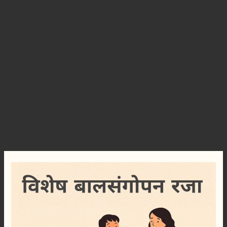
विशेष
बाल
संगोपन
रजा
विकलांग
अपत्य