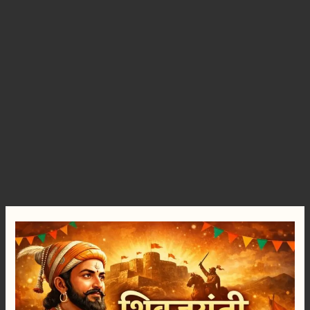
शिवजयंती
विशेष
:
छत्रपती
शिवाजी
महाराजांवरील