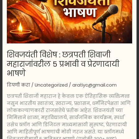
5
प्रभावी
व
प्रेरणादायी
भाषणे
शिवजयंती विशेष : छत्रपती शिवाजी
महाराजांवरील 5 प्रभावी व प्रेरणादायी
भाषणे
टिपणी करा
/
Uncategorized
/
aratiyc@gmail.com
छत्रपती शिवाजी महाराज हे केवळ एक ऐतिहासिक व्यक्तिमत्त्व
नसून भारतीय स्वातंत्र्य, स्वराज्य, प्रशासन, धर्मनिरपेक्षता आणि
लोककल्याणकारी राजसत्तेचे प्रतीक आहेत. शिवजयंती च्या
निमित्ताने शाळा, महाविद्यालये, सार्वजनिक कार्यक्रम, स्पर्धा
तसेच ब्लॉग आणि डिजिटल माध्यमांसाठी सुस्पष्ट, प्रेरणादायी
आणि माहितीपूर्ण भाषणांची मोठी गरज असते. या ब्लॉगमध्ये