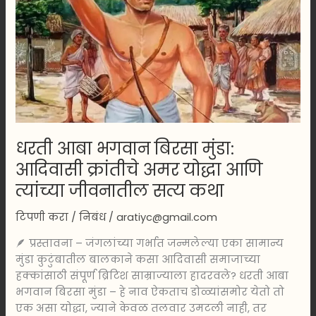
क्रांतीचे
अमर
योद्धा
आणि
त्यांच्या
जीवनातील
सत्य
कथा
धरती आबा भगवान बिरसा मुंडा:
आदिवासी क्रांतीचे अमर योद्धा आणि
त्यांच्या जीवनातील सत्य कथा
टिपणी करा
/
निबंध
/
aratiyc@gmail.com
🪶 प्रस्तावना – जंगलांच्या गर्भात जन्मलेल्या एका सामान्य
मुंडा कुटुंबातील बालकाने कसा आदिवासी समाजाच्या
हक्कांसाठी संपूर्ण ब्रिटिश साम्राज्याला हादरवले? धरती आबा
भगवान बिरसा मुंडा – हे नाव ऐकताच डोळ्यांसमोर येतो तो
एक असा योद्धा, ज्याने केवळ तलवार उमटली नाही, तर