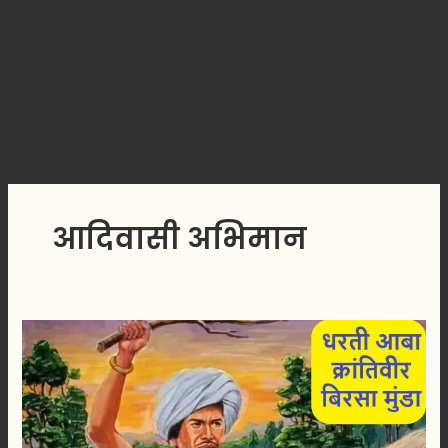
आदिवासी अभिमान
धरती
आबा
भगवान
बिरसा
मुंडा:
आदिवासी