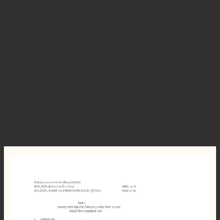
अर्जित
रजा
अर्ज
नमुना
pdf
2026